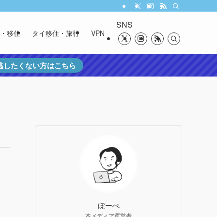
SNS
・移住
タイ移住・旅行
VPN
を逃したくない方はこちら
ぼーぺ
本メディア運営者