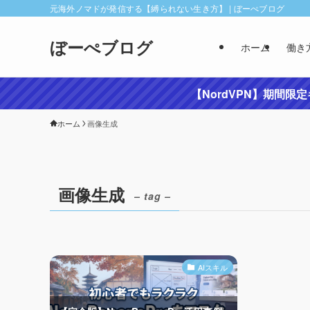
元海外ノマドが発信する【縛られない生き方】 | ぼーぺブログ
ぼーぺブログ
ホーム
働き
【NordVPN】期間限
ホーム
画像生成
画像生成
– tag –
AIスキル