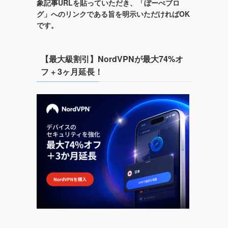
象記事URLを貼っていただき、「ぼーぺブロ
グ」へのリンクである旨を明示いただければOK
です。
【最大級割引】NordVPNが最大74%オ
フ + 3ヶ月延長！