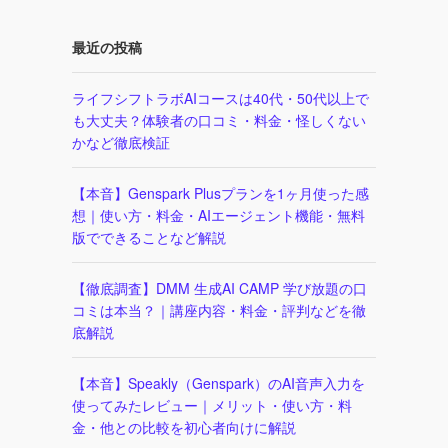
最近の投稿
ライフシフトラボAIコースは40代・50代以上で
も大丈夫？体験者の口コミ・料金・怪しくない
かなど徹底検証
【本音】Genspark Plusプランを1ヶ月使った感
想｜使い方・料金・AIエージェント機能・無料
版でできることなど解説
【徹底調査】DMM 生成AI CAMP 学び放題の口
コミは本当？｜講座内容・料金・評判などを徹
底解説
【本音】Speakly（Genspark）のAI音声入力を
使ってみたレビュー｜メリット・使い方・料
金・他との比較を初心者向けに解説