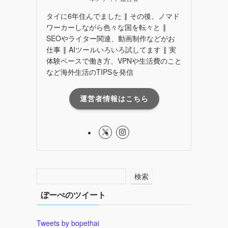
タイに6年住んでました ‖ その後、ノマド
ワーカーしながら色々な国を転々と ‖
SEOやライター関連、動画制作などがお
仕事 ‖ AIツールいろいろ試してます ‖ 実
体験ベースで働き方、VPNや生活費のこと
など海外生活のTIPSを発信
運営者情報はこちら
検索
ぼーぺのツイート
Tweets by bopethai