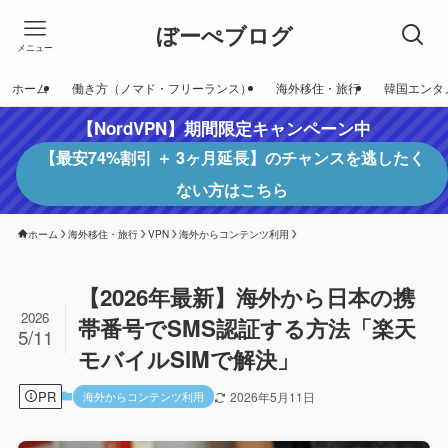
ぼーぺブログ
メニュー
ホーム
働き方（ノマド・フリーランス）
海外移住・旅行
韓国エンタ
【NordVPN】期間限定キャンペーン中
【最安74%割引 ＋ 3ヶ月延長】のチャンスを逃したく
ない方はこちら
ホーム
海外移住・旅行
VPN
海外からコンテンツ利用
【2026年最新】海外から日本の携
2026
帯番号でSMS認証する方法「楽天
5/11
モバイルSIMで解決」
PR
海外からコンテンツ利用
2026年5月11日