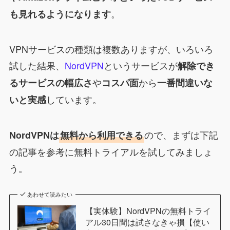
。
も見れるようになります
VPNサービスの種類は複数ありますが、いろいろ
試した結果、
NordVPN
というサービスが
解除でき
や
から
るサービスの幅広さ
コスパ面
一番間違いな
しています。
いと実感
ので、まずは下記
NordVPNは
無料から利用できる
の記事を参考に無料トライアルを試してみましょ
う。
あわせて読みたい
【実体験】NordVPNの無料トライ
アル30日間は試さなきゃ損【使い