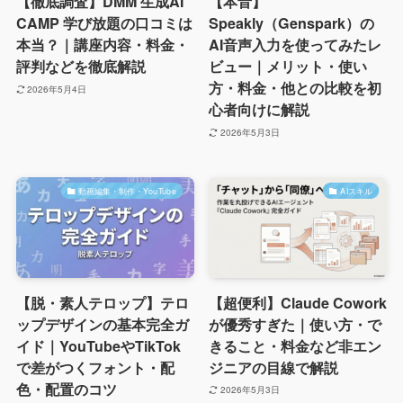
【徹底調査】DMM 生成AI
【本音】
CAMP 学び放題の口コミは
Speakly（Genspark）の
本当？｜講座内容・料金・
AI音声入力を使ってみたレ
評判などを徹底解説
ビュー｜メリット・使い
方・料金・他との比較を初
2026年5月4日
心者向けに解説
2026年5月3日
動画編集・制作・YouTube
AIスキル
【脱・素人テロップ】テロ
【超便利】Claude Cowork
ップデザインの基本完全ガ
が優秀すぎた｜使い方・で
イド｜YouTubeやTikTok
きること・料金など非エン
で差がつくフォント・配
ジニアの目線で解説
色・配置のコツ
2026年5月3日