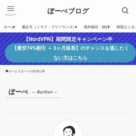
ぼーぺブログ
メニュー
ホーム
働き方（ノマド・フリーランス）
海外移住・旅行
韓国エンタ
【NordVPN】期間限定キャンペーン中
【最安74%割引 ＋ 3ヶ月延長】のチャンスを逃したく
ない方はこちら
ホーム
ぼーぺの執筆記事
ぼーぺ
– Author –