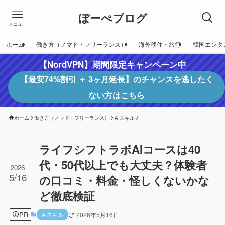
ぼーぺブログ
メニュー
ホーム
働き方（ノマド・フリーランス）
海外移住・旅行
韓国エンタ
【NordVPN】期間限定キャンペーン中
【最安74%割引 ＋ 3ヶ月延長】のチャンスを逃したく
ない方はこちら
ホーム
働き方（ノマド・フリーランス）
AIスキル
ライフシフトラボAIコースは40
代・50代以上でも大丈夫？体験者
2026
5/16
の口コミ・料金・怪しくないかな
ど徹底検証
PR
AIスキル
2026年5月16日