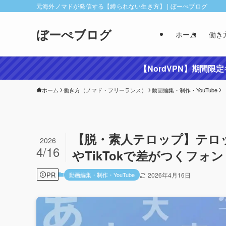
元海外ノマドが発信する【縛られない生き方】 | ぼーぺブログ
ぼーぺブログ
ホーム
働き
【NordVPN】期間限
ホーム
働き方（ノマド・フリーランス）
動画編集・制作・YouTube
【脱・素人テロップ】テロッ
2026
4/16
やTikTokで差がつくフォ
PR
動画編集・制作・YouTube
2026年4月16日