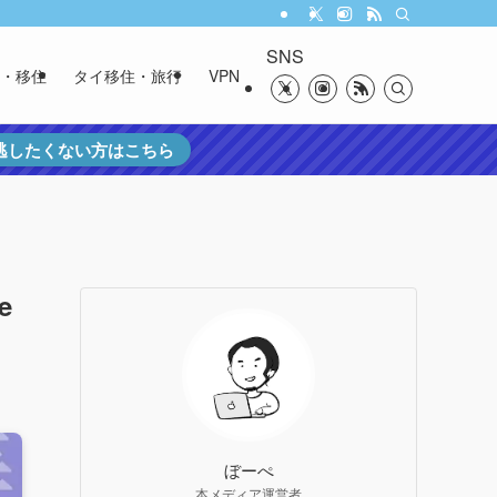
SNS
・移住
タイ移住・旅行
VPN
を逃したくない方はこちら
e
ぼーぺ
本メディア運営者