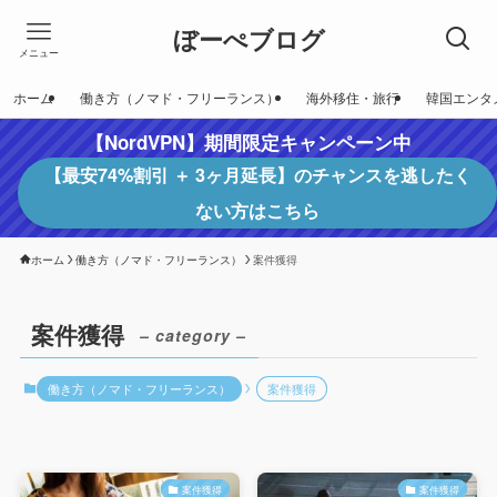
ぼーぺブログ
メニュー
ホーム
働き方（ノマド・フリーランス）
海外移住・旅行
韓国エンタ
【NordVPN】期間限定キャンペーン中
【最安74%割引 ＋ 3ヶ月延長】のチャンスを逃したく
ない方はこちら
ホーム
働き方（ノマド・フリーランス）
案件獲得
案件獲得
– category –
働き方（ノマド・フリーランス）
案件獲得
案件獲得
案件獲得