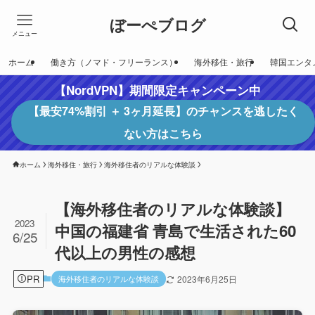
ぼーぺブログ
メニュー
ホーム
働き方（ノマド・フリーランス）
海外移住・旅行
韓国エンタ
【NordVPN】期間限定キャンペーン中
【最安74%割引 ＋ 3ヶ月延長】のチャンスを逃したく
ない方はこちら
ホーム
海外移住・旅行
海外移住者のリアルな体験談
【海外移住者のリアルな体験談】
2023
中国の福建省 青島で生活された60
6/25
代以上の男性の感想
PR
海外移住者のリアルな体験談
2023年6月25日