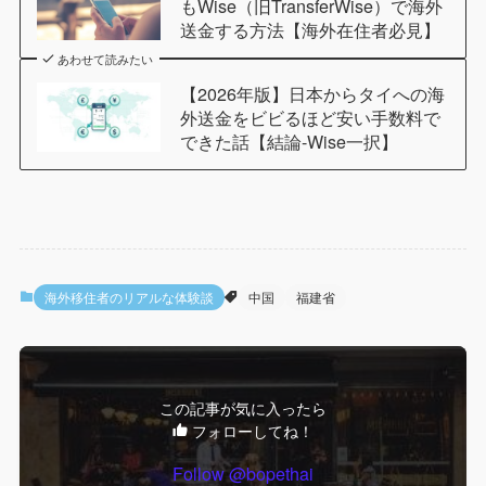
もWise（旧TransferWise）で海外
送金する方法【海外在住者必見】
あわせて読みたい
【2026年版】日本からタイへの海
外送金をビビるほど安い手数料で
できた話【結論-Wise一択】
海外移住者のリアルな体験談
中国
福建省
この記事が気に入ったら
フォローしてね！
Follow @bopethai