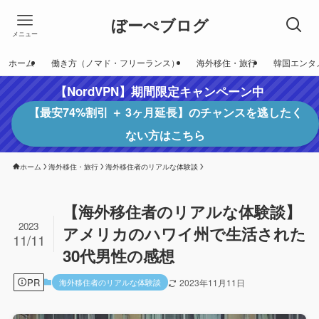
ぼーぺブログ
メニュー
ホーム
働き方（ノマド・フリーランス）
海外移住・旅行
韓国エンタ
【NordVPN】期間限定キャンペーン中
【最安74%割引 ＋ 3ヶ月延長】のチャンスを逃したく
ない方はこちら
ホーム
海外移住・旅行
海外移住者のリアルな体験談
【海外移住者のリアルな体験談】
2023
アメリカのハワイ州で生活された
11/11
30代男性の感想
PR
海外移住者のリアルな体験談
2023年11月11日