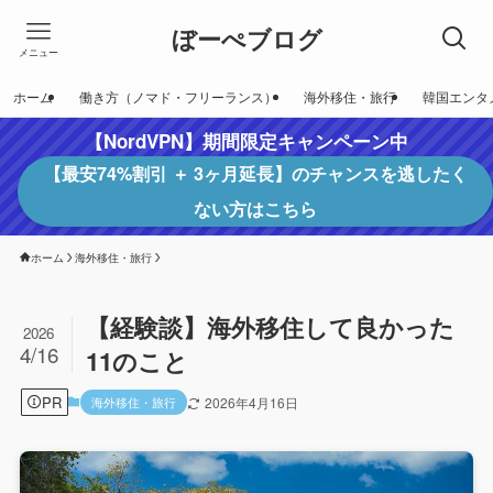
ぼーぺブログ
メニュー
ホーム
働き方（ノマド・フリーランス）
海外移住・旅行
韓国エンタ
【NordVPN】期間限定キャンペーン中
【最安74%割引 ＋ 3ヶ月延長】のチャンスを逃したく
ない方はこちら
ホーム
海外移住・旅行
【経験談】海外移住して良かった
2026
4/16
11のこと
PR
海外移住・旅行
2026年4月16日