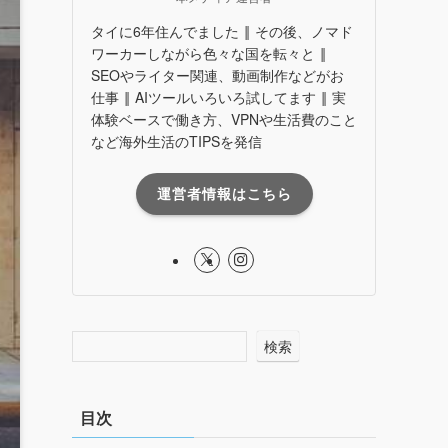
タイに6年住んでました ‖ その後、ノマド
ワーカーしながら色々な国を転々と ‖
SEOやライター関連、動画制作などがお
仕事 ‖ AIツールいろいろ試してます ‖ 実
体験ベースで働き方、VPNや生活費のこと
など海外生活のTIPSを発信
運営者情報はこちら
検索
目次