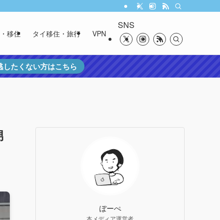
SNS
・移住
タイ移住・旅行
VPN
を逃したくない方はこちら
男
ぼーぺ
本メディア運営者