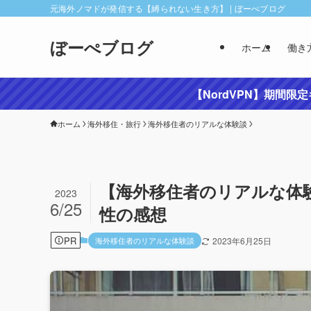
元海外ノマドが発信する【縛られない生き方】 | ぼーぺブログ
ぼーぺブログ
ホーム
働き
【NordVPN】期間限
ホーム
海外移住・旅行
海外移住者のリアルな体験談
【海外移住者のリアルな体
2023
6/25
性の感想
PR
海外移住者のリアルな体験談
2023年6月25日