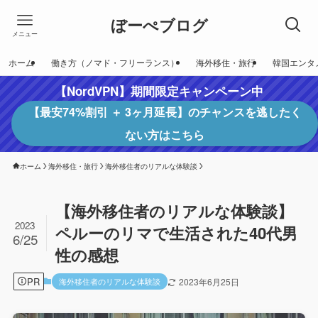
ぼーぺブログ
メニュー
ホーム
働き方（ノマド・フリーランス）
海外移住・旅行
韓国エンタ
【NordVPN】期間限定キャンペーン中
【最安74%割引 ＋ 3ヶ月延長】のチャンスを逃したく
ない方はこちら
ホーム
海外移住・旅行
海外移住者のリアルな体験談
【海外移住者のリアルな体験談】
2023
ペルーのリマで生活された40代男
6/25
性の感想
PR
海外移住者のリアルな体験談
2023年6月25日