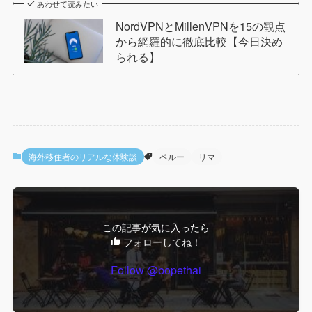
あわせて読みたい
NordVPNとMillenVPNを15の観点
から網羅的に徹底比較【今日決め
られる】
海外移住者のリアルな体験談
ペルー
リマ
この記事が気に入ったら
フォローしてね！
Follow @bopethai