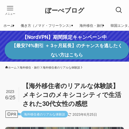
ぼーぺブログ
メニュー
ホーム
働き方（ノマド・フリーランス）
海外移住・旅行
韓国エンタ
【NordVPN】期間限定キャンペーン中
【最安74%割引 ＋ 3ヶ月延長】のチャンスを逃したく
ない方はこちら
ホーム
海外移住・旅行
海外移住者のリアルな体験談
【海外移住者のリアルな体験談】
2023
メキシコのメキシコシティで生活
6/25
された30代女性の感想
PR
海外移住者のリアルな体験談
2023年6月25日