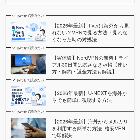
あわせて読みたい
【2026年最新】TVerは海外から見
れない？VPNで見る方法・見れな
くなった時の対処法
あわせて読みたい
【実体験】NordVPNの無料トライ
アル30日間は試さなきゃ損【使い
方・解約・返金方法も解説】
あわせて読みたい
【2026年最新】U-NEXTを海外か
らでも簡単に視聴する方法
あわせて読みたい
【2026年最新】海外からメルカリ
を利用する簡単な方法 -格安VPN
で即解決-