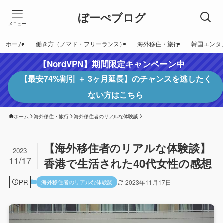
ぼーぺブログ
メニュー
ホーム
働き方（ノマド・フリーランス）
海外移住・旅行
韓国エンタ
【NordVPN】期間限定キャンペーン中
【最安74%割引 ＋ 3ヶ月延長】のチャンスを逃したく
ない方はこちら
ホーム
海外移住・旅行
海外移住者のリアルな体験談
【海外移住者のリアルな体験談】
2023
11/17
香港で生活された40代女性の感想
PR
海外移住者のリアルな体験談
2023年11月17日