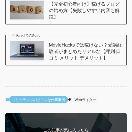
【完全初心者向け】稼げるブログ
の始め方【失敗しやすい内容も解
説】
あわせて読みたい
MovieHacksでは稼げない？受講経
験者がまとめたリアルな【評判·口
コミ·メリット·デメリット】
フリーランスのリアルな仕事事情
Webライター
この記事が気に入ったら