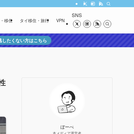
SNS
・移住
タイ移住・旅行
VPN
を逃したくない方はこちら
性
ぼーぺ
本メディア運営者