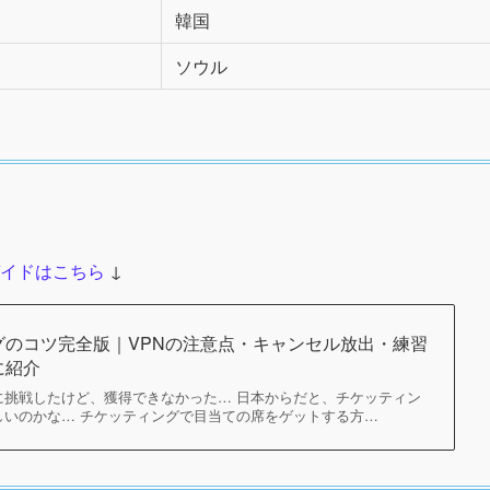
韓国
ソウル
ガイドはこちら
↓
グのコツ完全版｜VPNの注意点・キャンセル放出・練習
に紹介
に挑戦したけど、獲得できなかった… 日本からだと、チケッティン
しいのかな… チケッティングで目当ての席をゲットする方…