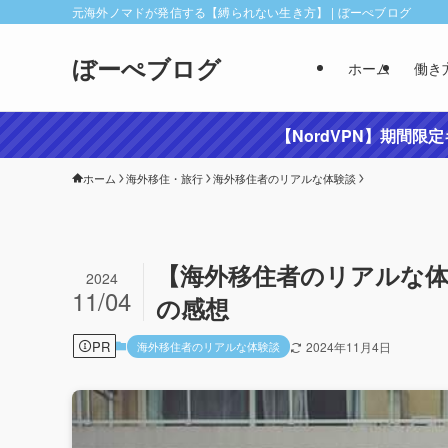
元海外ノマドが発信する【縛られない生き方】 | ぼーぺブログ
ぼーぺブログ
ホーム
働き
【NordVPN】期間限
ホーム
海外移住・旅行
海外移住者のリアルな体験談
【海外移住者のリアルな体
2024
11/04
の感想
PR
海外移住者のリアルな体験談
2024年11月4日