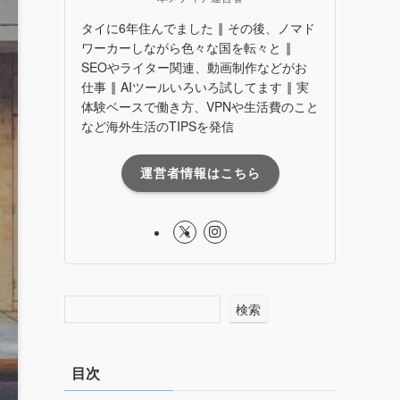
タイに6年住んでました ‖ その後、ノマド
ワーカーしながら色々な国を転々と ‖
SEOやライター関連、動画制作などがお
仕事 ‖ AIツールいろいろ試してます ‖ 実
体験ベースで働き方、VPNや生活費のこと
など海外生活のTIPSを発信
運営者情報はこちら
検索
目次