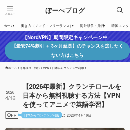
ぼーぺブログ
メニュー
ホーム
働き方（ノマド・フリーランス）
海外移住・旅行
韓国エンタ
【NordVPN】期間限定キャンペーン中
【最安74%割引 ＋ 3ヶ月延長】のチャンスを逃したく
ない方はこちら
ホーム
海外移住・旅行
VPN
日本からコンテンツ利用
【2026年最新】クランチロールを
2026
日本から無料視聴する方法【VPN
4/16
を使ってアニメで英語学習】
PR
日本からコンテンツ利用
2026年4月16日