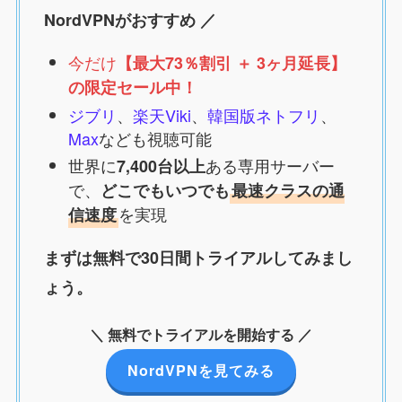
NordVPNがおすすめ ／
今だけ
【最大73％割引 ＋ 3ヶ月延長】
の限定セール中！
ジブリ
、
楽天Viki
、
韓国版ネトフリ
、
Max
なども視聴可能
世界に
ある専用サーバー
7,400台以上
で、
どこでもいつでも
最速クラスの通
を実現
信速度
まずは無料で30日間トライアルしてみまし
ょう。
＼ 無料でトライアルを開始する ／
NordVPNを見てみる