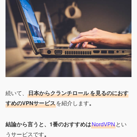
続いて、
日本から
クランチロール
を見るのにおす
を紹介します
すめのVPNサービス
。
NordVPN
とい
結論から言うと、1番のおすすめは
うサービスです
。